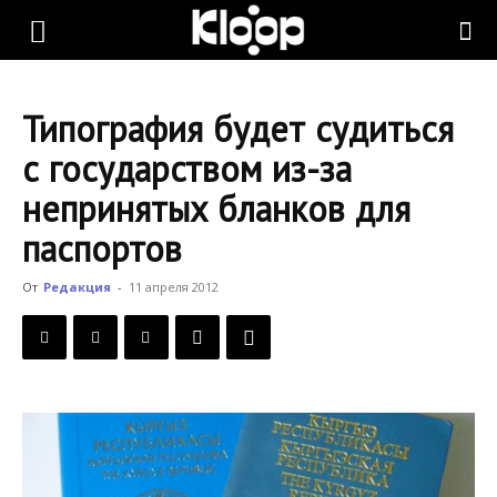
KLOOP.KG
Типография будет судиться
—
с государством из-за
непринятых бланков для
Новости
паспортов
От
Редакция
-
11 апреля 2012
Кыргызстана