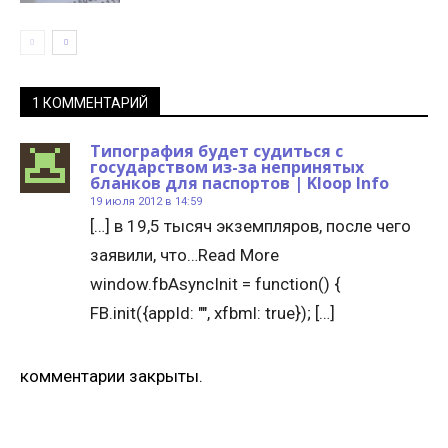
1 КОММЕНТАРИЙ
Типография будет судиться с
государством из-за непринятых
бланков для паспортов | Kloop Info
19 июля 2012 в 14:59
[…] в 19,5 тысяч экземпляров, после чего
заявили, что…Read More
window.fbAsyncInit = function() {
FB.init({appId: "", xfbml: true}); […]
комментарии закрыты.