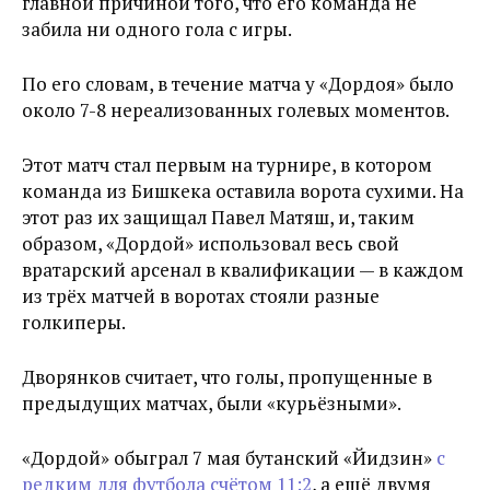
главной причиной того, что его команда не
забила ни одного гола с игры.
По его словам, в течение матча у «Дордоя» было
около 7-8 нереализованных голевых моментов.
Этот матч стал первым на турнире, в котором
команда из Бишкека оставила ворота сухими. На
этот раз их защищал Павел Матяш, и, таким
образом, «Дордой» использовал весь свой
вратарский арсенал в квалификации — в каждом
из трёх матчей в воротах стояли разные
голкиперы.
Дворянков считает, что голы, пропущенные в
предыдущих матчах, были «курьёзными».
«Дордой» обыграл 7 мая бутанский «Йидзин»
с
редким для футбола счётом 11:2
, а ещё двумя