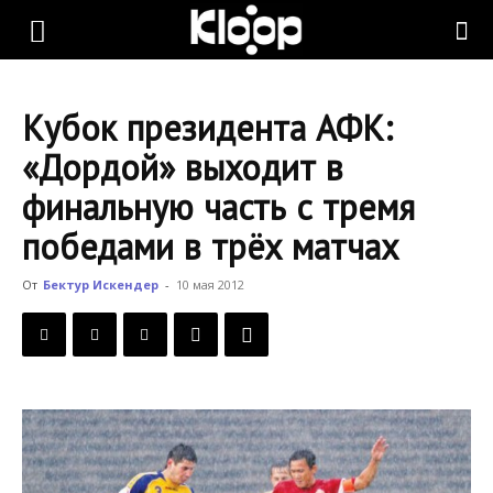
KLOOP.KG
Кубок президента АФК:
—
«Дордой» выходит в
финальную часть с тремя
Новости
победами в трёх матчах
От
Бектур Искендер
-
10 мая 2012
Кыргызстана