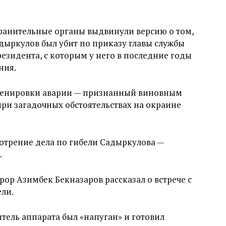
хранительные органы выдвинули версию о том,
адыркулов был убит по приказу главы службы
езидента, с которым у него в последние годы
ния.
ценировки аварии — признанный виновным
при загадочных обстоятельствах на окраине
мотрение дела по гибели Садыркулова —
.
ор Азимбек Бекназаров рассказал о встрече с
ели.
тель аппарата был «напуган» и готовил