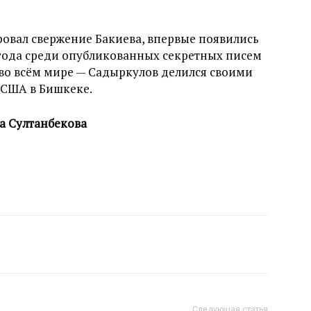
ровал свержение Бакиева, впервые появились
1 года среди опубликованных секретных писем
во всём мире — Садыркулов делился своими
 США в Бишкеке.
а Султанбекова
Следующая статья