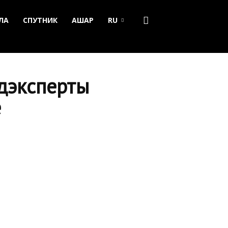
ЛА
СПУТНИК
АШАР
RU
едэксперты
е