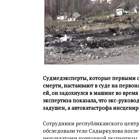
Судмедэксперты, которые первыми о
смерти, настаивают в суде на первон
ей, он задохнулся в машине во время
экспертиза показала, что экс-руково
задушен, а автокатастрофа инсценир
Сотрудники республиканского центр
обследовали тело Садыркулова после е
результатами повторной экспертизы,