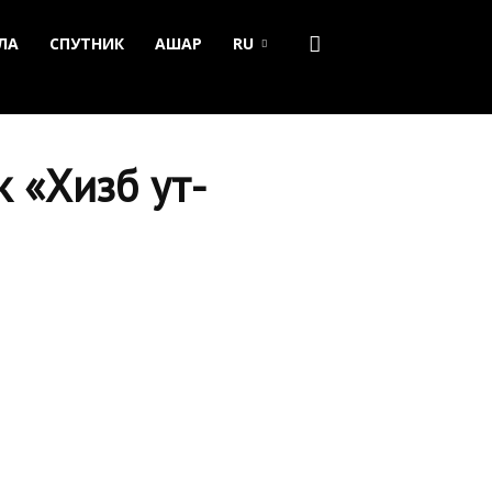
ЛА
СПУТНИК
АШАР
RU
к «Хизб ут-