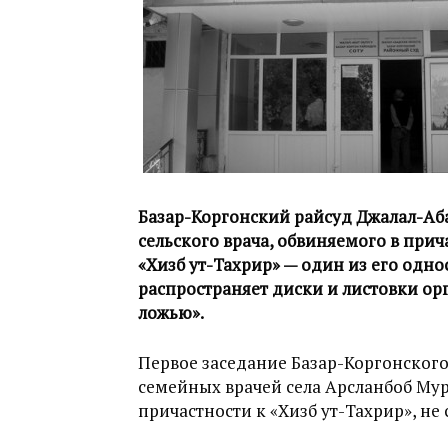
Базар-Коргонский райсуд Джалал-Аба
сельского врача, обвиняемого в при
«Хизб ут-Тахрир» — один из его одно
распространяет диски и листовки ор
ложью».
Первое заседание Базар-Коргонского
семейных врачей села Арсланбоб Мур
причастности к «Хизб ут-Тахрир», не 