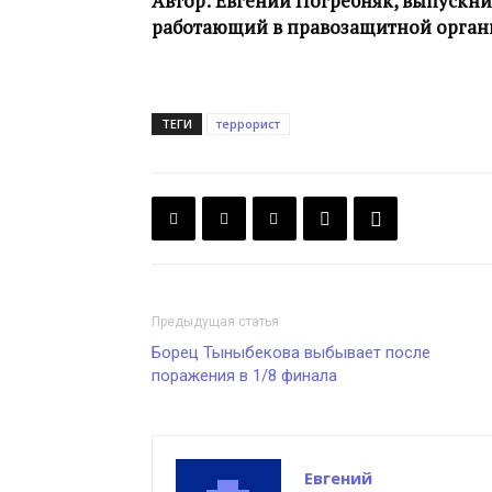
Автор: Евгений Погребняк, выпускн
работающий в правозащитной орга
ТЕГИ
террорист
Предыдущая статья
Борец Тыныбекова выбывает после
поражения в 1/8 финала
Евгений