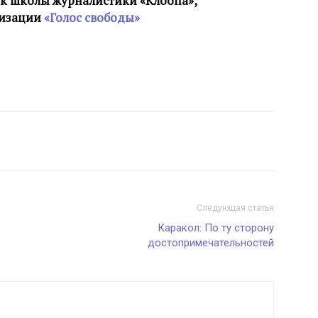
ик школы журналистики «Клоопа»,
низации
«Голос свободы»
Следующая статья
Каракол: По ту сторону
достопримечательностей