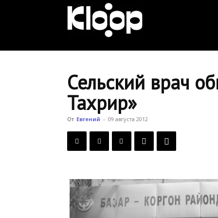
KLOOP.KG
—
Сельский врач об
Тахрир»
Новости
От
Евгений
-
09 августа 2012
Кыргызстана