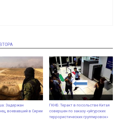
АВТОРА
ша: Задержан
ГКНБ: Теракт в посольстве Китая
ец, воевавший в Сирии
совершен по заказу «уйгурских
террористических группировок»