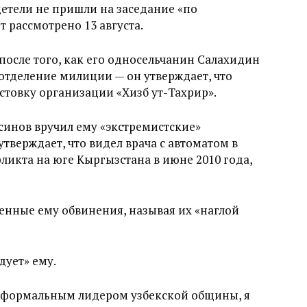
идетели не пришли на заседание «по
 рассмотрено 13 августа.
осле того, как его односельчанин Салахидин
 отделение милиции — он утверждает, что
истовку организации «Хизб ут-Тахрир».
синов вручил ему «экстремистские»
тверждает, что видел врача с автоматом в
ликта на юге Кыргызстана в июне 2010 года,
енные ему обвинения, называя их «наглой
дует» ему.
еформальным лидером узбекской общины, я