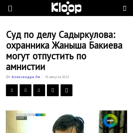
KLOOP.KG
Суд по делу Садыркулова:
—
охранника Жаныша Бакиева
могут отпустить по
Новости
амнистии
От
Александра Ли
-
10 августа 2012
Кыргызстана