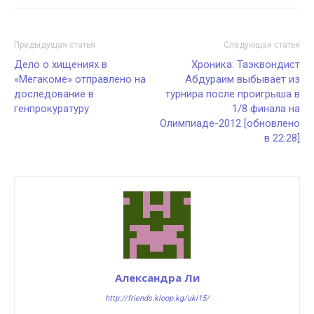
Предыдущая статья
Следующая статья
Дело о хищениях в
Хроника: Таэквондист
«Мегакоме» отправлено на
Абдураим выбывает из
доследование в
турнира после проигрыша в
генпрокуратуру
1/8 финала на
Олимпиаде-2012 [обновлено
в 22:28]
Александра Ли
http://friends.kloop.kg/uki15/