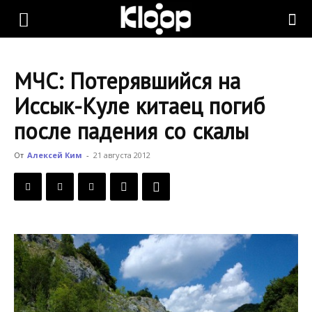
KLOOP.KG
МЧС: Потерявшийся на
—
Иссык-Куле китаец погиб
после падения со скалы
Новости
От
Алексей Ким
-
21 августа 2012
Кыргызстана