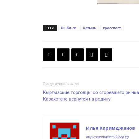
ТЕГИ
Би-би-си
Катынь
кросспост
Предыдущая статья
Кыргызские торговцы со сгоревшего рынка
Казахстане вернутся на родину
Илья Каримджанов
http://karimdjanov.kloop.kg