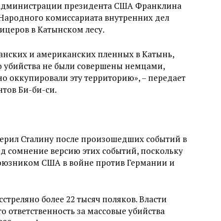
администрации президента США Франклина
 Народного комиссариата внутренних дел
ицеров в Катынском лесу.
анских и американских пленных в Катынь,
то убийства не были совершены немцами,
о оккупировали эту территорию», – передает
тов Би-би-си.
ерил Сталину после произошедших событий в
од сомнение версию этих событий, поскольку
союзником США в войне против Германии и
стреляно более 22 тысяч поляков. Власти
то ответственность за массовые убийства