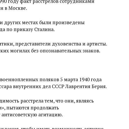
1990 году факт расстрелов сотрудниками
н в Москве.
 и других местах были произведены
да по приказу Сталина.
ики, представители духовенства и артисты.
ских могилах без опознавательных знаков.
 военнопленных поляков 5 марта 1940 года
сара внутренних дел СССР Лаврентия Берия.
имость расстрела тем, что они, являясь
и», пытаются продолжать
 антисоветскую агитацию.
ождения, чтобы иметь возможность активно