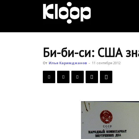
KLOOP.KG
—
Би-би-си: США зн
Новости
От
Илья Каримджанов
-
11 сентября 2012
Кыргызстана