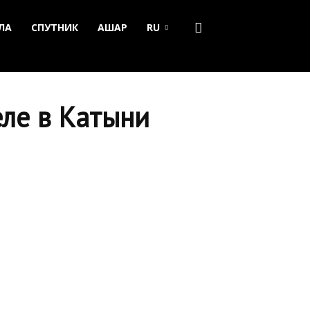
ЛА
СПУТНИК
АШАР
RU
еле в Катыни