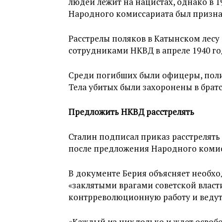
людей лежит на нацистах, однако в 
Народного комиссариата был призна
Расстрелы поляков в Катынском лесу
сотрудниками НКВД в апреле 1940 го
Среди погибших были офицеры, полит
Тела убитых были захоронены в брат
Предложить НКВД расстрелять
Сталин подписал приказ расстрелять
после предложения Народного комис
В документе Берия объясняет необход
«заклятыми врагами советской власт
контрреволюционную работу и ведут
«Каждый из них только и ждет освоб