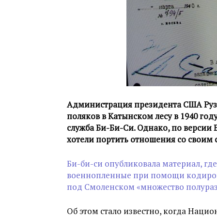
Администрация президента США Рузве
поляков в Катынском лесу в 1940 го
служба Би-Би-Си. Однако, по версии
хотели портить отношения со свои
Би-би-си опубликовала материал, где
военнопленные при помощи кодирова
под Смоленском «множество полураз
Об этом стало известно, когда Наци