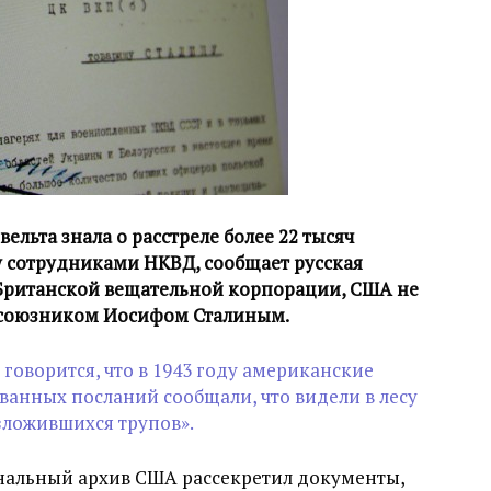
льта знала о расстреле более 22 тысяч
ду сотрудниками НКВД, сообщает русская
 Британской вещательной корпорации, США не
м союзником Иосифом Сталиным.
 говорится, что в 1943 году американские
нных посланий сообщали, что видели в лесу
ложившихся трупов».
ональный архив США рассекретил документы,