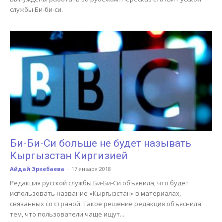
службы Би-би-си.
Би-Би-Си больше не будет называть
Кыргызстан Киргизией
Айдай Эркебаева
-
17 января 2018
Редакция русской службы Би-Би-Си объявила, что будет
использовать название «Кыргызстан» в материалах,
связанных со страной. Такое решение редакция объяснила
тем, что пользователи чаще ищут...