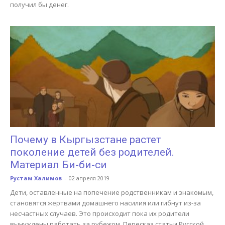
получил бы денег.
Почему в Кыргызстане растет
поколение детей без родителей.
Материал Би-би-си
Рустам Халимов
-
02 апреля 2019
Дети, оставленные на попечение родственникам и знакомым,
становятся жертвами домашнего насилия или гибнут из-за
несчастных случаев. Это происходит пока их родители
вынуждены работать за рубежом. Пересказ статьи Русской