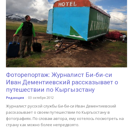
Фоторепортаж: Журналист Би-би-си
Иван Дементиевский рассказывает о
путешествии по Кыргызстану
Редакция
-
03 октября 2012
Журналист русской службы Би-би-си Иван Дементиевский
рассказывает о своем путешествии по Кыргызстану в
фотографиях. По словам автора, ему хотелось посмотреть на
страну как можно более непредвзято.