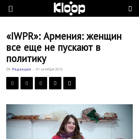
KLOOP.KG
«IWPR»: Армения: женщин
—
все еще не пускают в
политику
Новости
От
Редакция
-
01 октября 2012
Кыргызстана