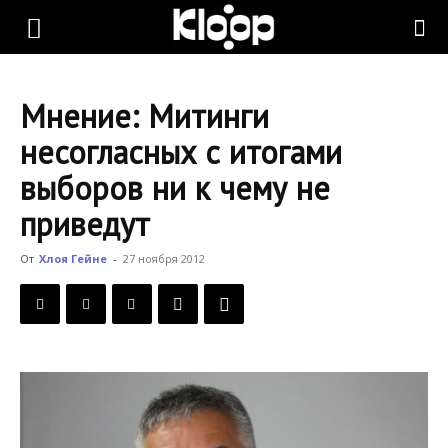
KLOOP.KG
Мнение: Митинги
—
несогласных с итогами
выборов ни к чему не
Новости
приведут
От
Хлоя Гейне
-
27 ноября 2012
Кыргызстана