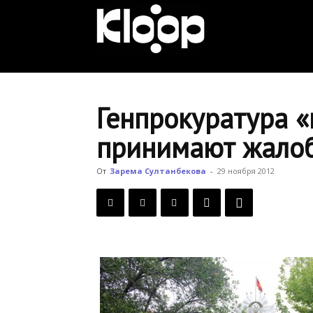
KLOOP.KG
—
Генпрокуратура «
принимают жало
Новости
От
Зарема Султанбекова
-
29 ноября 2012
Кыргызстана