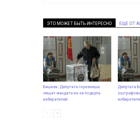
ЭТО МОЖЕТ БЫТЬ ИНТЕРЕСНО
ЕЩЕ ОТ 
Бишкек: Депутата горкенеша
Депутата Б
лишат мандата из-за подкупа
оштрафова
избирателей
избирателе