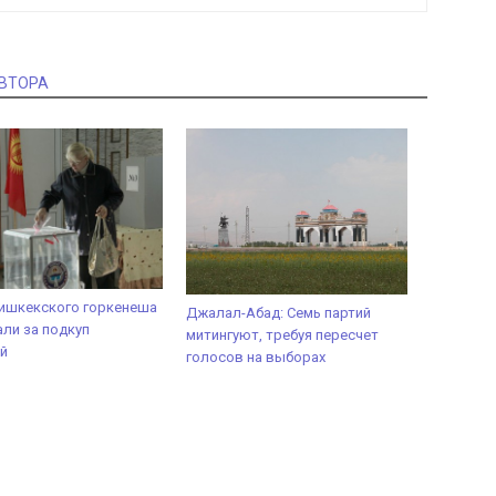
АВТОРА
ишкекского горкенеша
Джалал-Абад: Семь партий
ли за подкуп
митингуют, требуя пересчет
й
голосов на выборах