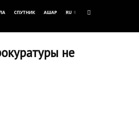
ЛА
СПУТНИК
АШАР
RU
рокуратуры не