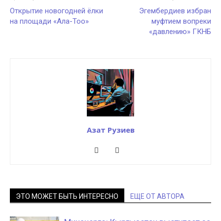
Открытие новогодней ёлки
Эгембердиев избран
на площади «Ала-Тоо»
муфтием вопреки
«давлению» ГКНБ
Азат Рузиев
ЭТО МОЖЕТ БЫТЬ ИНТЕРЕСНО
ЕЩЕ ОТ АВТОРА