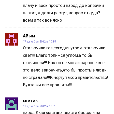
плачу и весь простой народ до копеечки
платит, а долги растут, вопрос откуда?
всем и так все ясно
Айым
17 декабря 2012 в 10:15
Отключили газ,сегодня утром отключили
свет!!! Благо топимся углом,а то бы
окочинели!!! Как он не могли заранее все
это дело закончить,что бы простые люди
не страдали!!!К черту такое правительство!
Будте вы все прокляты!!!
светик
17 декабря 2012 в 13:31
народ Кыргызстана власти бросили на