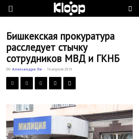
KLOOP.KG
Бишкекская прокуратура
—
расследует стычку
сотрудников МВД и ГКНБ
Новости
От
Александра Ли
-
16 апреля 2013
Кыргызстана