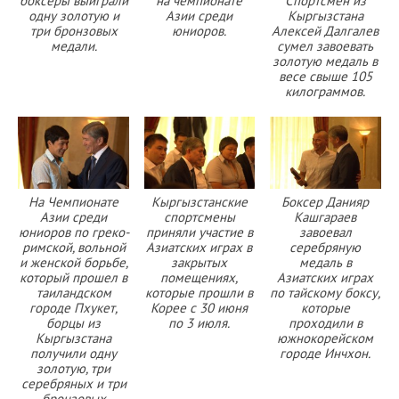
боксеры выиграли
на чемпионате
Спортсмен из
одну золотую и
Азии среди
Кыргызстана
три бронзовых
юниоров.
Алексей Далгалев
медали.
сумел завоевать
золотую медаль в
весе свыше 105
килограммов.
На Чемпионате
Кыргызстанские
Боксер Данияр
Азии среди
спортсмены
Кашгараев
юниоров по греко-
приняли участие в
завоевал
римской, вольной
Азиатских играх в
серебряную
и женской борьбе,
закрытых
медаль в
который прошел в
помещениях,
Азиатских играх
таиландском
которые прошли в
по тайскому боксу,
городе Пхукет,
Корее с 30 июня
которые
борцы из
по 3 июля.
проходили в
Кыргызстана
южнокорейском
получили одну
городе Инчхон.
золотую, три
серебряных и три
бронзовых