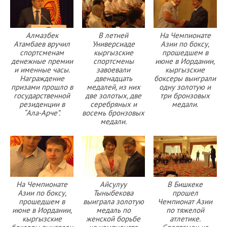
Алмазбек
В летней
На Чемпионате
Атамбаев вручил
Универсиаде
Азии по боксу,
спортсменам
кыргызские
прошедшем в
денежные премии
спортсмены
июне в Иордании,
и именные часы.
завоевали
кыргызские
Награждение
двенадцать
боксеры выиграли
призами прошло в
медалей, из них
одну золотую и
государственной
две золотых, две
три бронзовых
резиденции в
серебряных и
медали.
“Ала-Арче”.
восемь бронзовых
медали.
На Чемпионате
Айсулуу
В Бишкеке
Азии по боксу,
Тыныбекова
прошел
прошедшем в
выиграла золотую
Чемпионат Азии
июне в Иордании,
медаль по
по тяжелой
кыргызские
женской борьбе
атлетике.