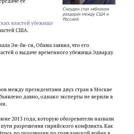
ередаче ее
Сноуден стал «яблоком
раздора» между США и
Россией
ских властей убежище
ластей США.
нала Эн-би-си, Обама заявил, что его
ластей о выдаче временного убежища Эдварду
ов между президентами двух стран в Москве
ъявлено давно, однако эксперты не верили в
ин.
июне 2013 года, которую обозреватели назвали
ь пути разрешения сирийского конфликта. Как
ойтись по резолюции по гражданской войне в