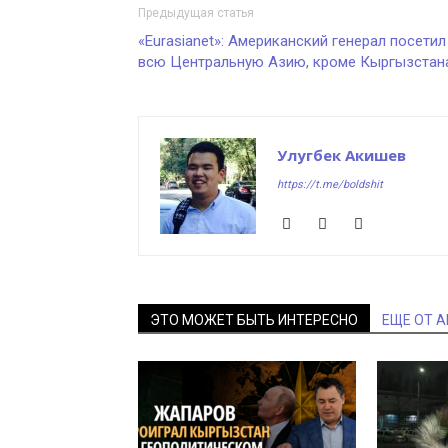
Предыдущая статья
«Eurasianet»: Американский генерал посетил
всю Центральную Азию, кроме Кыргызстан
Улугбек Акишев
https://t.me/boldshit
ЭТО МОЖЕТ БЫТЬ ИНТЕРЕСНО
ЕЩЕ ОТ 