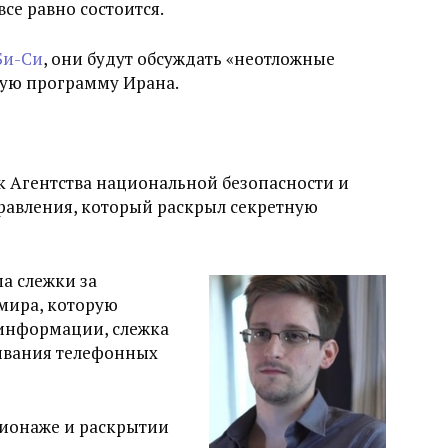
се равно состоится.
Би-Си
, они будут обсуждать «неотложные
ную программу Ирана.
 Агентства национальной безопасности и
равления, который раскрыл секретную
а слежки за
мира, которую
 информации, слежка
ивания телефонных
пионаже и раскрытии