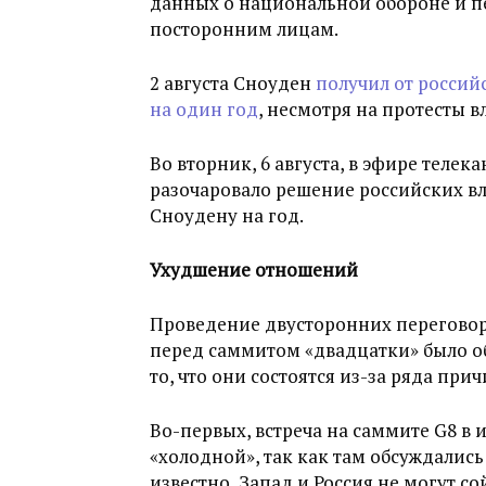
данных о национальной обороне и п
посторонним лицам.
2 августа Сноуден
получил от россий
на один год
, несмотря на протесты в
Во вторник, 6 августа, в эфире телека
разочаровало решение российских в
Сноудену на год.
Ухудшение отношений
Проведение двусторонних переговор
перед саммитом «двадцатки» было об
то, что они состоятся из-за ряда прич
Во-первых, встреча на саммите G8 в 
«холодной», так как там обсуждалис
известно, Запад и Россия не могут с