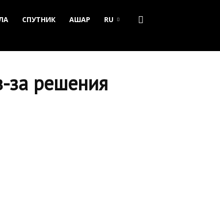
ЛА
СПУТНИК
АШАР
RU
з-за решения