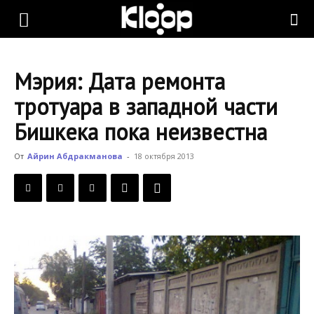
KLOOP.KG
Мэрия: Дата ремонта
—
тротуара в западной части
Бишкека пока неизвестна
Новости
От
Айрин Абдракманова
-
18 октября 2013
Кыргызстана