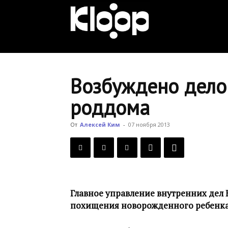
KLOOP.KG
—
Возбуждено дело
роддома
Новости
От
Алексей Ким
-
07 ноября 2013
Кыргызстана
Главное управление внутренних дел 
похищения новорожденного ребенка 