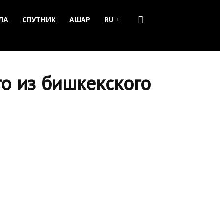
ЛА
СПУТНИК
АШАР
RU
о из бишкекского