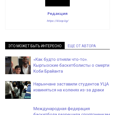
Редакция
https://kloop.kg/
ЭТО МОЖЕТ БЫТЬ ИНТЕРЕСНО
ЕЩЕ ОТ АВТОРА
«Как будто отняли что-то».
Кыргызские баскетболисты о смерти
Коби Брайанта
Нарынчане заставили студентов УЦА
извиняться на коленях из-за драки
Международная федерация
баскетбола разрешила спортсменкам