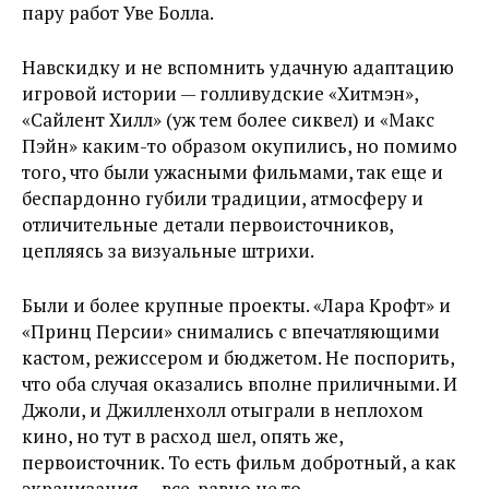
пару работ Уве Болла.
Навскидку и не вспомнить удачную адаптацию
игровой истории — голливудские «Хитмэн»,
«Сайлент Хилл» (уж тем более сиквел) и «Макс
Пэйн» каким-то образом окупились, но помимо
того, что были ужасными фильмами, так еще и
беспардонно губили традиции, атмосферу и
отличительные детали первоисточников,
цепляясь за визуальные штрихи.
Были и более крупные проекты. «Лара Крофт» и
«Принц Персии» снимались с впечатляющими
кастом, режиссером и бюджетом. Не поспорить,
что оба случая оказались вполне приличными. И
Джоли, и Джилленхолл отыграли в неплохом
кино, но тут в расход шел, опять же,
первоисточник. То есть фильм добротный, а как
экранизация — все-равно не то.