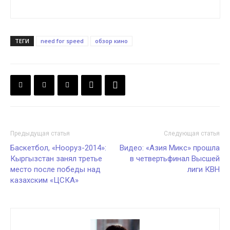
ТЕГИ
need for speed
обзор кино
Предыдущая статья
Следующая статья
Баскетбол, «Нооруз-2014»:
Видео: «Азия Микс» прошла
Кыргызстан занял третье
в четвертьфинал Высшей
место после победы над
лиги КВН
казахским «ЦСКА»