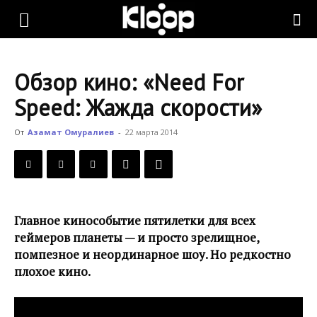
KLOOP.KG
Обзор кино: «Need For
—
Speed: Жажда скорости»
От
Азамат Омуралиев
-
22 марта 2014
Новости
Кыргызстана
Главное кинособытие пятилетки для всех
геймеров планеты — и просто зрелищное,
помпезное и неординарное шоу. Но редкостно
плохое кино.