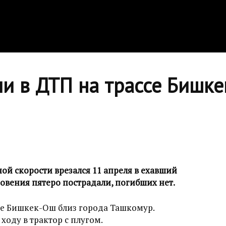
ли в ДТП на трассе Бишк
ой скорости врезался 11 апреля в ехавший
кновения пятеро пострадали, погибших нет.
се Бишкек-Ош близ города Ташкомур.
ходу в трактор с плугом.