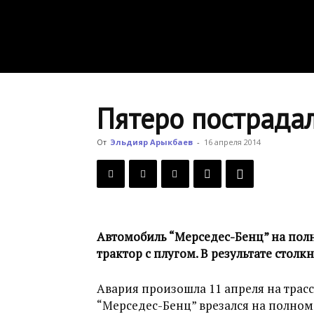
Пятеро пострада
От
Эльдияр Арыкбаев
-
16 апреля 2014
Автомобиль “Мерседес-Бенц” на полн
трактор с плугом. В результате стол
Авария произошла 11 апреля на трас
“Мерседес-Бенц” врезался на полном 