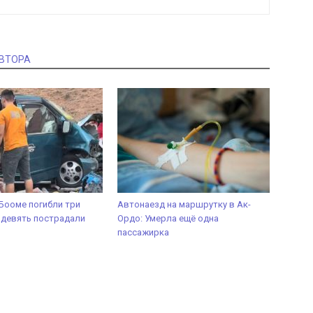
АВТОРА
 Бооме погибли три
Автонаезд на маршрутку в Ак-
 девять пострадали
Ордо: Умерла ещё одна
пассажирка