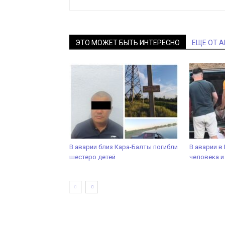
ЭТО МОЖЕТ БЫТЬ ИНТЕРЕСНО
ЕЩЕ ОТ 
В аварии близ Кара-Балты погибли
В аварии в
шестеро детей
человека и