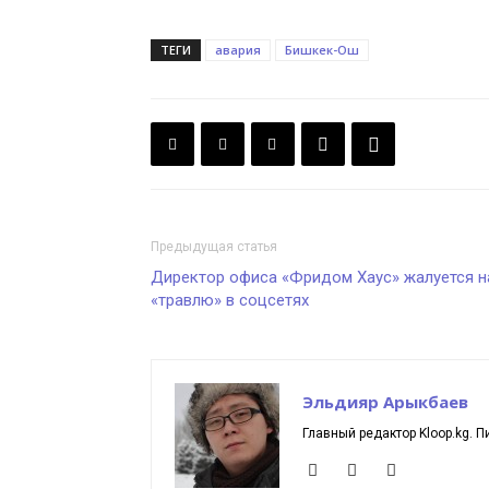
ТЕГИ
авария
Бишкек-Ош
Предыдущая статья
Директор офиса «Фридом Хаус» жалуется н
«травлю» в соцсетях
Эльдияр Арыкбаев
Главный редактор Kloop.kg. П