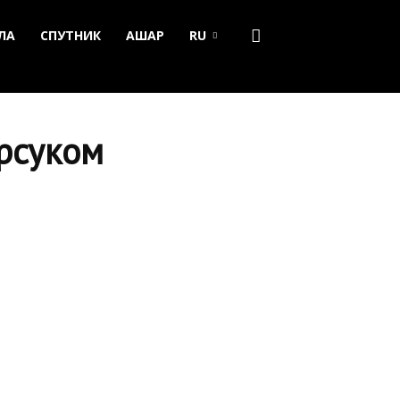
ЛА
СПУТНИК
АШАР
RU
арсуком