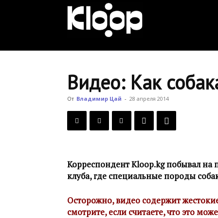
KLOOP.KG
—
Видео: Как собак
Новости
От
Владимир Цай
-
28 апреля 2014
Кыргызстана
Корреспондент Kloop.kg побывал на
клуба, где специальные породы собак
Осторожно, видео содержит жестокие
смотрите, если считаете, что это мож