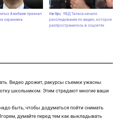
ынгыз Ажибаев признал
Көк-бөрү: УВД Таласа начало
на охранника
расследование по видео, которое
распространилось в соцсетях
ать. Видео дрожит, ракурсы съемки ужасны.
отку школьником. Этим страдают многие ваши
надо быть, чтобы додуматься пойти снимать
Игорем, думайте перед тем как выкладывать