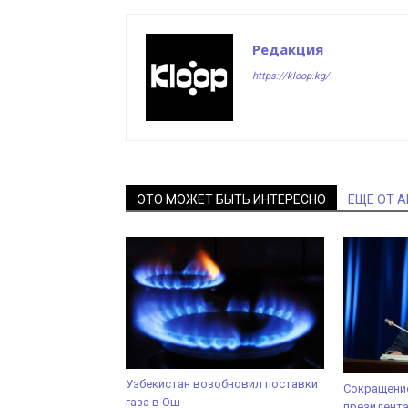
Редакция
https://kloop.kg/
ЭТО МОЖЕТ БЫТЬ ИНТЕРЕСНО
ЕЩЕ ОТ 
Узбекистан возобновил поставки
Сокращени
газа в Ош
президента