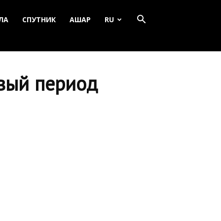
ЛА
СПУТНИК
АШАР
RU
овый период