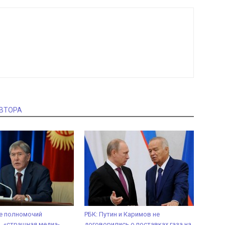
АВТОРА
е полномочий
РБК: Путин и Каримов не
, «страшная медиа-
договорились о поставках газа на