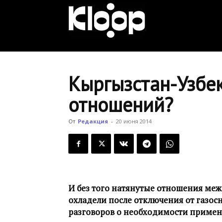
KLOOP.KG
—
Кыргызстан-Узбе
отношений?
Новости
От
Редакция
-
20 июня 2014
Кыргызстана
И без того натянутые отношения ме
охладели после отключения от газос
разговоров о необходимости примен