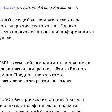
 «Азаттык»
. Автор: Айзада Касмалиева.
ва» в Оше еще больше может осложнить
ого энергетического кольца. Однако
ют, что никакой официальной информации из
упало.
СМИ со ссылкой на анонимные источники в
стан выразил намерение выйти из Единого
Азии. Предполагается, что это
 разговоров о закрытии на ремонт
а.
а ОАО «Электрические станции» Абдылда
и отметил, что официально никакого
ало, а если даже РУз это сделает, то юг