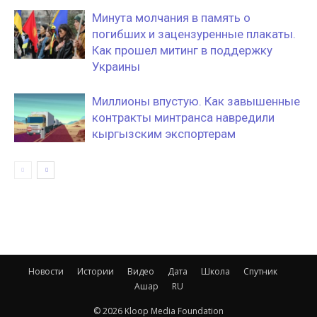
Минута молчания в память о
погибших и зацензуренные плакаты.
Как прошел митинг в поддержку
Украины
Миллионы впустую. Как завышенные
контракты минтранса навредили
кыргызским экспортерам
Новости
Истории
Видео
Дата
Школа
Спутник
Ашар
RU
© 2026 Kloop Media Foundation