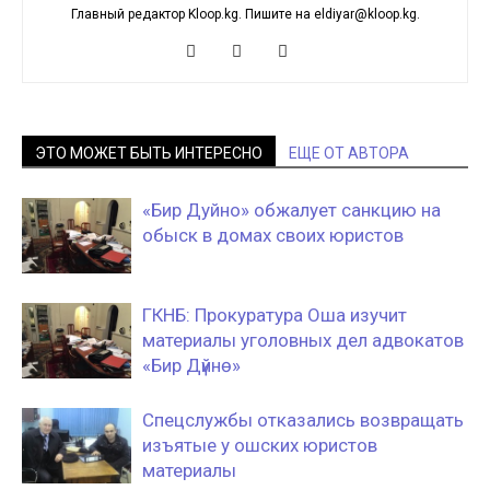
Главный редактор Kloop.kg. Пишите на eldiyar@kloop.kg.
ЭТО МОЖЕТ БЫТЬ ИНТЕРЕСНО
ЕЩЕ ОТ АВТОРА
«Бир Дуйно» обжалует санкцию на
обыск в домах своих юристов
ГКНБ: Прокуратура Оша изучит
материалы уголовных дел адвокатов
«Бир Дүйнө»
Спецслужбы отказались возвращать
изъятые у ошских юристов
материалы