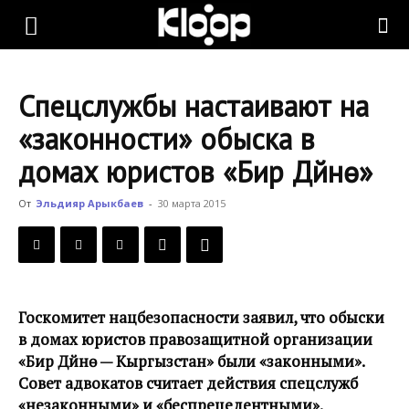
KLOOP.KG
Спецслужбы настаивают на
—
«законности» обыска в
домах юристов «Бир Дүйнө»
Новости
От
Эльдияр Арыкбаев
-
30 марта 2015
Кыргызстана
Госкомитет нацбезопасности заявил, что обыски
в домах юристов правозащитной организации
«Бир Дүйнө — Кыргызстан» были «законными».
Совет адвокатов считает действия спецслужб
«незаконными» и «беспрецедентными».