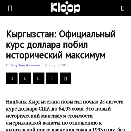
KLOOP.KG
Кыргызстан: Официальный
—
курс доллара побил
исторический максимум
Новости
От
Улугбек Акишев
-
25 августа 2015
Кыргызстана
Нацбанк Кыргызстана повысил ночью 25 августа
курс доллара США до 64,93 сома. Это новый
исторический максимум стоимости
американской валюты по отношению к
кыргызской после введения сома в 1993 году, без