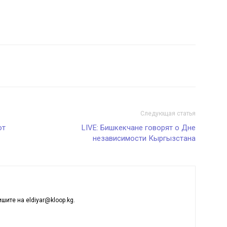
Следующая статья
от
LIVE: Бишкекчане говорят о Дне
независимости Кыргызстана
ишите на eldiyar@kloop.kg.