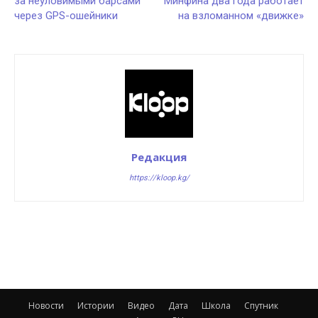
за неуловимыми барсами
Минфина два года работает
через GPS-ошейники
на взломанном «движке»
Редакция
https://kloop.kg/
Новости
Истории
Видео
Дата
Школа
Спутник