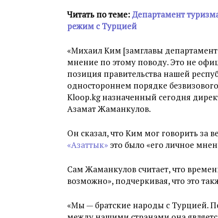
Читать по теме:
Департамент туризм
режим с Турцией
«Михаил Ким [замглавы департамента
мнение по этому поводу. Это не офи
позиция правительства нашей респуб
одностороннем порядке безвизового 
Kloop.kg назначенный сегодня дире
Азамат Жаманкулов.
Он сказал, что Ким мог говорить за 
«Азаттык»
это было «его личное мнен
Сам Жаманкулов считает, что времен
возможно», подчеркивая, что это так
«Мы — братские народы с Турцией. 
между нашими странами она является