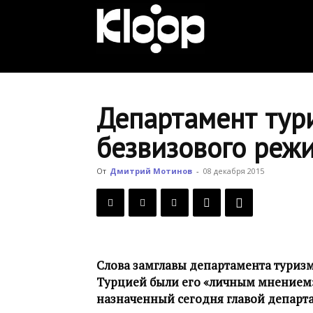
KLOOP.KG
—
Департамент тури
безвизового реж
Новости
От
Дмитрий Мотинов
-
08 декабря 2015
Кыргызстана
Слова замглавы департамента туризм
Турцией были его «личным мнением» 
назначенный сегодня главой департ