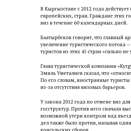
В Кыргызстане с 2012 года действует
европейских, стран. Граждане этих г
виз в течение 60 календарных дней.
Баатырбеков говорит, что главный ар
увеличение туристического потока — 
туристов из этих 45 стран «сильно не
Глава туристической компании «Kyr
Эмиль Уметалиев сказал, что «относи
По его словам, иностранные турист
из-за отсутствия визовых барьеров.
У закона 2012 года по отмене виз дл
госструктур. Против него сначала вы
возможной утери контроля над въез
дел также было против, называя одн
консульских сборов.