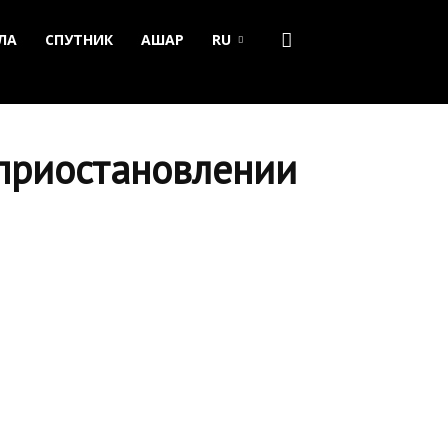
ЛА
СПУТНИК
АШАР
RU
 приостановлении