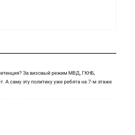
мпетенция? За визовый режим МВД, ГКНБ,
 А саму эту политику уже ребята на 7-м этаже