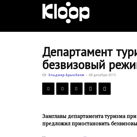
KLOOP.KG
—
Департамент тур
безвизовый режи
Новости
От
Эльдияр Арыкбаев
-
08 декабря 2015
Кыргызстана
Замглавы департамента туризма при
предложил приостановить безвизовы