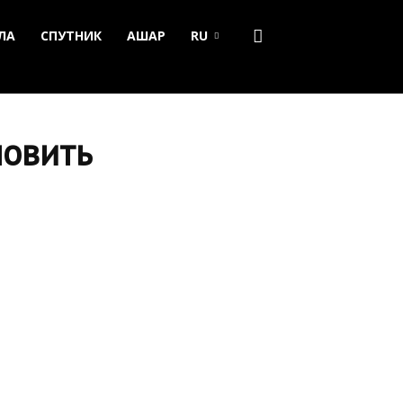
ЛА
СПУТНИК
АШАР
RU
новить