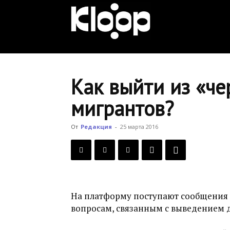
KLOOP.KG
—
Как выйти из «че
мигрантов?
Новости
От
Редакция
-
25 марта 2016
Кыргызстана
На платформу поступают сообщения с
вопросам, связанным с выведением д