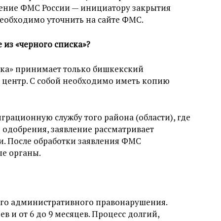
ление ФМС России — инициатору закрытия
необходимо уточнить на сайте ФМС.
е из «черного списка»?
ска» принимает только бишкекский
ентр. С собой необходимо иметь копию
играционную службу того района (области), где
ае одобрения, заявление рассматривает
и. После обработки заявления ФМС
е органы.
ного административного правонарушения.
ев и от 6 до 9 месяцев. Процесс долгий,