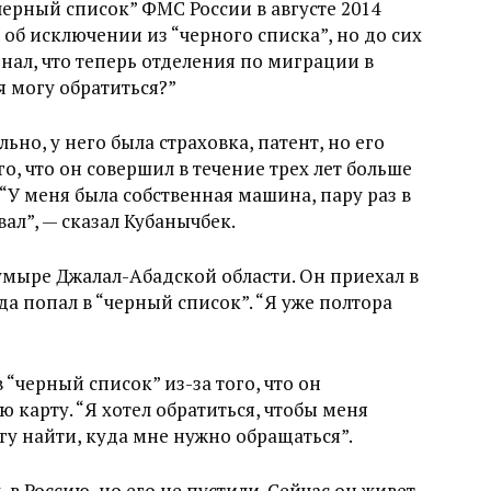
черный список” ФМС России в августе 2014
 об исключении из “черного списка”, но до сих
знал, что теперь отделения по миграции в
я могу обратиться?”
но, у него была страховка, патент, но его
о, что он совершил в течение трех лет больше
У меня была собственная машина, пару раз в
ал”, — сказал Кубанычбек.
мыре Джалал-Абадской области. Он приехал в
да попал в “черный список”. “Я уже полтора
 “черный список” из-за того, что он
карту. “Я хотел обратиться, чтобы меня
огу найти, куда мне нужно обращаться”.
 в Россию, но его не пустили. Сейчас он живет