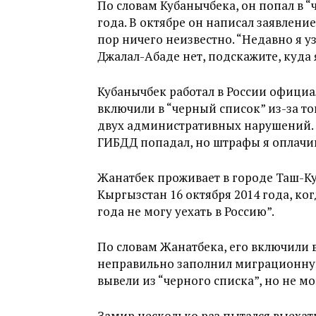
По словам Кубанычбека, он попал в “
года. В октябре он написал заявление
пор ничего неизвестно. “Недавно я у
Джалал-Абаде нет, подскажите, куда 
Кубанычбек работал в России официаль
включили в “черный список” из-за тог
двух административных нарушений. “
ГИБДД попадал, но штрафы я оплачив
Жанатбек проживает в городе Таш-Ку
Кыргызстан 16 октября 2014 года, ког
года не могу уехать в Россию”.
По словам Жанатбека, его включили в
неправильно заполнил миграционную 
вывели из “черного списка”, но не м
Замир несколько раз пытался выехать