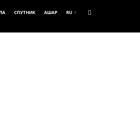
ЛА
СПУТНИК
АШАР
RU