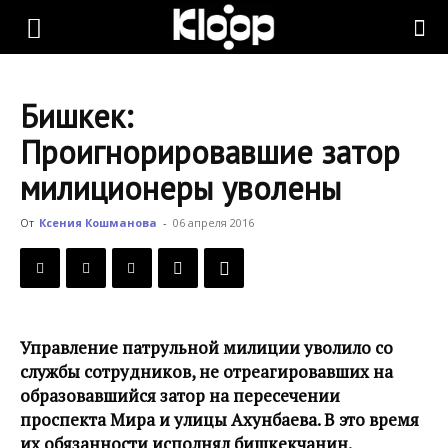
KLOOP.KG
Бишкек:
—
Проигнорировавшие затор
милиционеры уволены
Новости
От
Ксения Кошманова
-
06 апреля 2016
Кыргызстана
Управление патрульной милиции уволило со
службы сотрудников, не отреагировавших на
образовавшийся затор на пересечении
проспекта Мира и улицы Ахунбаева. В это время
их обязанности исполнял бишкекчанин.