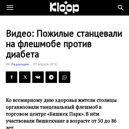
KLOOP.KG
Видео: Пожилые станцевали
—
на флешмобе против
диабета
Новости
От
Редакция
-
07 апреля 2016
Кыргызстана
Ко всемирному дню здоровья жители столицы
организовали танцевальный флешмоб в
торговом центре «Бишкек Парк». В нём
участвовали бишкекчане в возрасте от 50 до 86
лет.