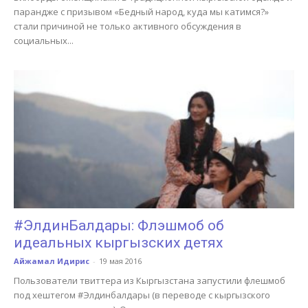
парандже с призывом «Бедный народ, куда мы катимся?»
стали причиной не только активного обсуждения в
социальных...
#ЭлдинБалдары: Флэшмоб об
идеальных кыргызских детях
Айжамал Идирис
-
19 мая 2016
Пользователи твиттера из Кыргызстана запустили флешмоб
под хештегом #Элдинбалдары (в переводе с кыргызского