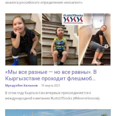
аналога российского определения «иноагент».
«Мы все разные — но все равны». В
Кыргызстане проходит флешмоб...
Мундузбек Калыков
-
19 марта 2021
В этом году Кыргызстан впервые присоединяется к
международной кампании #LotsOfSocks (#МногоНосков).