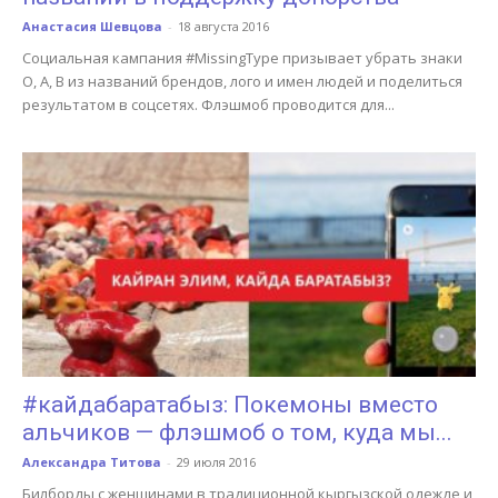
Анастасия Шевцова
-
18 августа 2016
Социальная кампания #MissingType призывает убрать знаки
О, А, В из названий брендов, лого и имен людей и поделиться
результатом в соцсетях. Флэшмоб проводится для...
#кайдабаратабыз: Покемоны вместо
альчиков — флэшмоб о том, куда мы...
Александра Титова
-
29 июля 2016
Билборды с женщинами в традиционной кыргызской одежде и