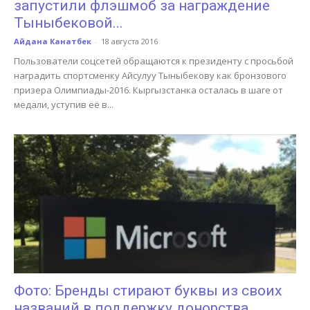
запустили флэшмоб за награждение
Тыныбековой...
Айдана Канатбек
-
18 августа 2016
Пользователи соцсетей обращаются к президенту с просьбой
наградить спортсменку Айсулуу Тыныбекову как бронзового
призера Олимпиады-2016. Кыргызстанка осталась в шаге от
медали, уступив её в...
Фото: Бренды стирают буквы из своих
названий в поддержку донорства