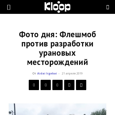
KLOOP.KG
—
Фото дня: Флешмоб
против разработки
урановых
Новости
месторождений
Кыргызстана
От
Aidai Irgebai
-
21 апреля 2019