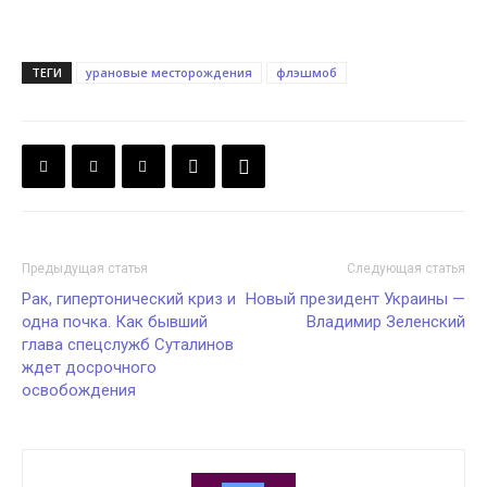
ТЕГИ
урановые месторождения
флэшмоб
Предыдущая статья
Следующая статья
Рак, гипертонический криз и
Новый президент Украины —
одна почка. Как бывший
Владимир Зеленский
глава спецслужб Суталинов
ждет досрочного
освобождения