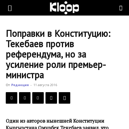
KLOOP.KG
Поправки в Конституцию:
—
Текебаев против
референдума, но за
Новости
усиление роли премьер-
министра
Кыргызстана
От
Редакция
-
11 августа 2016
Один из авторов нынешней Конституции
Кыргызстана Омурбек Текебаев заявил, что