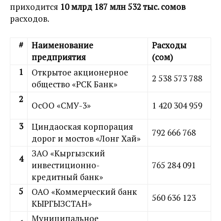
приходится
10 млрд 187 млн 532 тыс. сомов
расходов.
#
Наименование
Расходы
предприятия
(сом)
1
Открытое акционерное
2 538 573 788
общество «РСК Банк»
2
ОсОО «СМУ-3»
1 420 304 959
3
Циндаоская корпорация
792 666 768
дорог и мостов «Лонг Хай»
ЗАО «Кыргызский
4
инвестиционно-
765 284 091
кредитный банк»
5
ОАО «Коммерческий банк
560 636 123
КЫРГЫЗСТАН»
Муниципальное