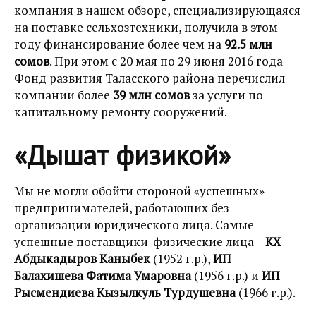
компания в нашем обзоре, специализирующаяся
на поставке сельхозтехники, получила в этом
году финансирование более чем на
92.5 млн
сомов
. При этом с 20 мая по 29 июня 2016 года
Фонд развития Таласского района перечислил
компании более
39 млн сомов
за услуги по
капитальному ремонту сооружений.
«Дышат физикой»
Мы не могли обойти стороной «успешных»
предпринимателей, работающих без
организации юридического лица. Самые
успешные поставщики-физические лица –
КХ
Абдыкадыров Каныбек
(1952 г.р.),
ИП
Балахишева Фатима Умаровна
(1956 г.р.) и
ИП
Рысмендиева Кызылкуль Турдушевна
(1966 г.р.).