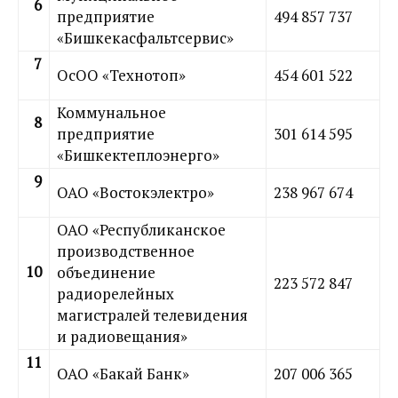
6
предприятие
494 857 737
«Бишкекасфальтсервис»
7
ОсОО «Технотоп»
454 601 522
Коммунальное
8
предприятие
301 614 595
«Бишкектеплоэнерго»
9
ОАО «Востокэлектро»
238 967 674
ОАО «Республиканское
производственное
10
объединение
223 572 847
радиорелейных
магистралей телевидения
и радиовещания»
11
ОАО «Бакай Банк»
207 006 365