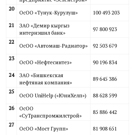
20
ОсОО «Тунук-Курулуш»
100 493 203
21
ЗАО «Демир кыргыз
97 800 923
интернэшнл банк»
22
ОсОО «Автомаш-Радиатор»
92 503 679
23
ОсОО «Нефтесинтез»
90 196 834
24
ЗАО «Бишкекская
89 645 386
нефтяная компания»
25
ОсОО UniHelp («ЮниХелп»)
88 628 599
26
ОсОО
85 886 442
«СуТранспромжилстрой»
27
ОсОО «Мост Групп»
81 908 651