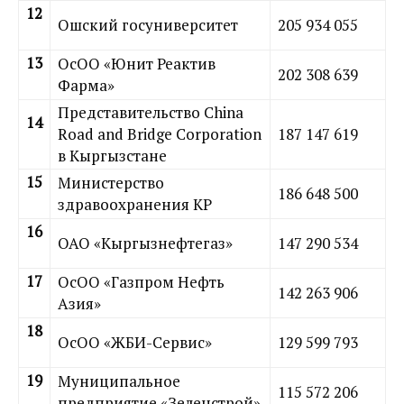
12
Ошский госуниверситет
205 934 055
13
ОсОО «Юнит Реактив
202 308 639
Фарма»
Представительство China
14
Road and Bridge Corporation
187 147 619
в Кыргызстане
15
Министерство
186 648 500
здравоохранения КР
16
ОАО «Кыргызнефтегаз»
147 290 534
17
ОсОО «Газпром Нефть
142 263 906
Азия»
18
ОсОО «ЖБИ-Сервис»
129 599 793
19
Муниципальное
115 572 206
предприятие «Зеленстрой»