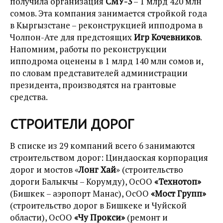
получила организация
СМУ-3
– 1 млрд 420 млн
сомов. Эта компания занимается стройкой года
в Кыргызстане – реконструкцией ипподрома в
Чолпон-Ате для предстоящих
Игр Кочевников
.
Напомним, работы по реконструкции
ипподрома оценены в 1 млрд 140 млн сомов и,
по словам представителей администрации
президента, производятся на грантовые
средства.
СТРОИТЕЛИ ДОРОГ
В списке из 29 компаний всего 6 занимаются
строительством дорог: Циндаоская корпорация
дорог и мостов «
Лонг Хай
» (строительство
дороги Балыкчы – Корумду), ОсОО
«Технотоп»
(Бишкек – аэропорт Манас), ОсОО
«Мост Групп»
(строительство дорог в Бишкеке и Чуйской
области), ОсОО
«Чу Прокси»
(ремонт и