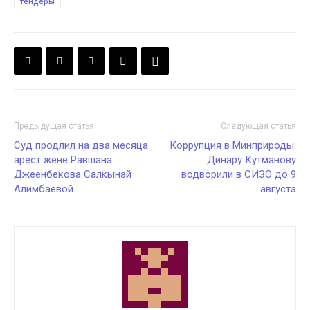
тендеры
Предыдущая статья
Следующая статья
Суд продлил на два месяца
Коррупция в Минприроды:
арест жене Равшана
Динару Кутманову
Джеенбекова Салкынай
водворили в СИЗО до 9
Алимбаевой
августа