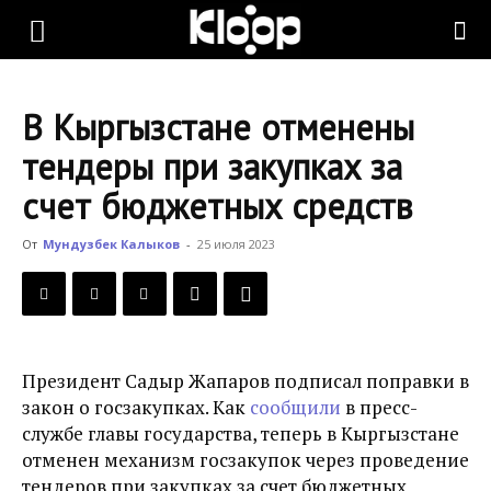
KLOOP.KG
В Кыргызстане отменены
—
тендеры при закупках за
счет бюджетных средств
Новости
От
Мундузбек Калыков
-
25 июля 2023
Кыргызстана
Президент Садыр Жапаров подписал поправки в
закон о госзакупках. Как
сообщили
в пресс-
службе главы государства, теперь в Кыргызстане
отменен механизм госзакупок через проведение
тендеров при закупках за счет бюджетных