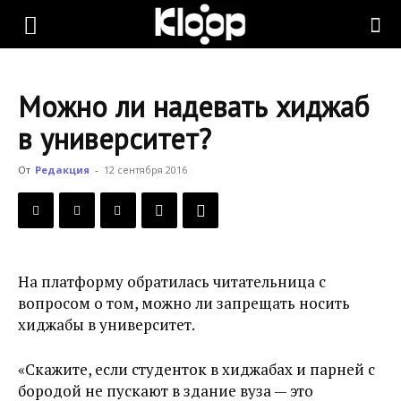
KLOOP.KG
Можно ли надевать хиджаб
—
в университет?
От
Редакция
-
12 сентября 2016
Новости
Кыргызстана
На платформу обратилась читательница с
вопросом о том, можно ли запрещать носить
хиджабы в университет.
«Скажите, если студенток в хиджабах и парней с
бородой не пускают в здание вуза — это