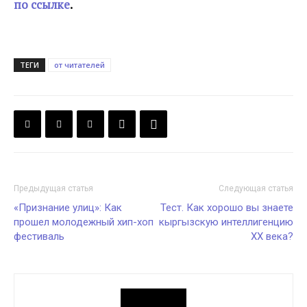
по ссылке
.
ТЕГИ
от читателей
Предыдущая статья
Следующая статья
«Признание улиц»: Как
Тест. Как хорошо вы знаете
прошел молодежный хип-хоп
кыргызскую интеллигенцию
фестиваль
XX века?