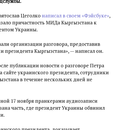
ецслужбы.
вятослав Цеголко
написал в своем «Фэйсбуке»
,
азало причастность МИДа Кыргызстана к
ентом Украины.
али организации разговора, предоставив
 президента Кыргызстана», — написал он.
осле публикации новости о разговоре Петра
а сайте украинского президента, сотрудники
зстана в течение нескольких дней не
нной 17 ноября пранкерами аудиозаписи
ана часть, где президент Украины обвинил
и.
аинского президента, доказывает