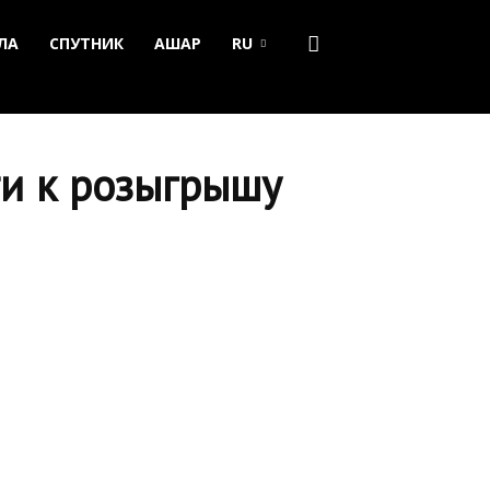
ЛА
СПУТНИК
АШАР
RU
и к розыгрышу