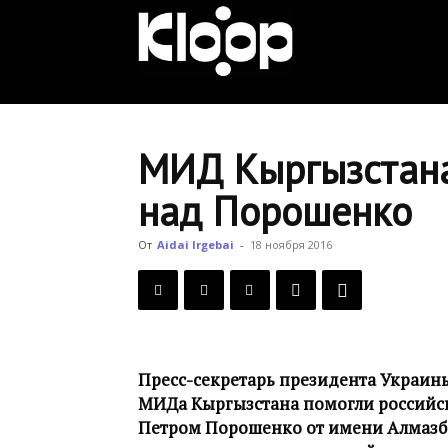
KLOOP.KG
—
МИД Кыргызстана
над Порошенко
Новости
От
Aidai Irgebai
-
18 ноября 2016
Кыргызстана
Пресс-секретарь президента Украины
МИДа Кыргызстана помогли российск
Петром Порошенко от имени Алмазбе