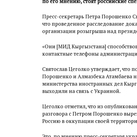
по его мнению, стоят российские сп
Пресс-секретарь Петра Порошенко С
что проведенное расследование док
организации розыгрыша над презид
«Они [МИД Кыргызстана] способствов
контактные телефоны администрации
Святослав Цеголко утверждает, что п
Порошенко и Алмазбека Атамбаева н
министерства иностранных дел Кыргы
выходили на связь с Украиной.
Цеголко отметил, что из опубликова
разговора с Петром Порошенко вырез
Россию в оккупации своей территори
Это, по мнению пресс-секретаря укр