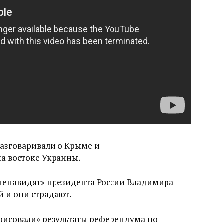
азговаривали о Крыме и
а востоке Украины.
«ненавидят» президента России Владимира
й и они страдают.
арисовали» результаты референдума по