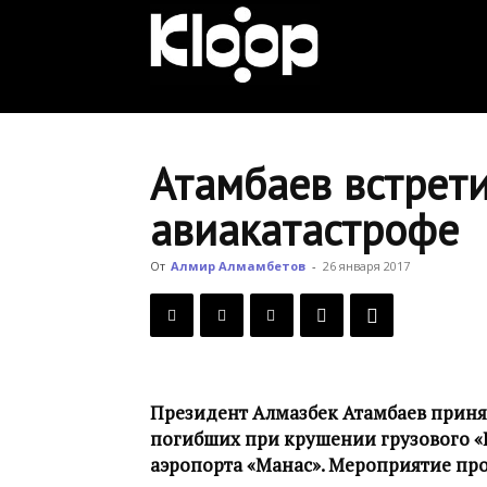
KLOOP.KG
—
Атамбаев встрет
авиакатастрофе
Новости
От
Алмир Алмамбетов
-
26 января 2017
Кыргызстана
Президент Алмазбек Атамбаев приня
погибших при крушении грузового «Б
аэропорта «Манас». Мероприятие про