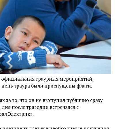
ли официальных траурных мероприятий,
в день траура были приспущены флаги.
х за то, что он не выступил публично сразу
 дня после трагедии встречался с
ал Электрик».
то президент дает все необходимые поручения