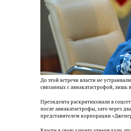
До этой встречи власти не устраива
связанных с авиакатастрофой, лишь 
Президента раскритиковали в соцсетя
после авиакатастрофы, зато через два
представителем корпорации «Дженер
Власти в свою защиту утверждали, ч