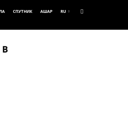
ЛА
СПУТНИК
АШАР
RU
 в