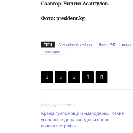
Соавтор: Чингиз Асангулов.
Фото: president.kg.
ТЕГИ
Алмазбек Атамбаев
Боинг-747
встре
президент
Предыдущая статья
Кража гумпомощи и «мародеры». Какие
уголовные дела заведены после
авиакатастрофы