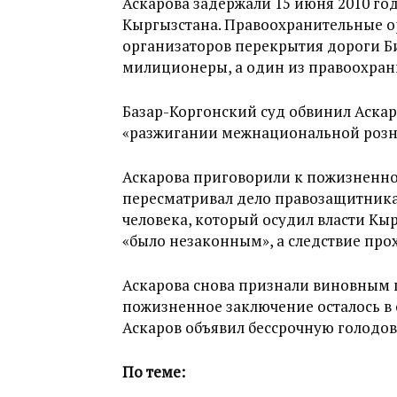
Аскарова задержали 15 июня 2010 го
Кыргызстана. Правоохранительные ор
организаторов перекрытия дороги Б
милиционеры, а один из правоохрани
Базар-Коргонский суд обвинил Аскар
«разжигании межнациональной розни»
Аскарова приговорили к пожизненно
пересматривал дело правозащитника
человека, который осудил власти Кыр
«было незаконным», а следствие пр
Аскарова снова признали виновным 
пожизненное заключение осталось в
Аскаров объявил бессрочную голодов
По теме: