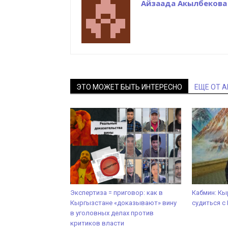
Айзаада Акылбекова
ЭТО МОЖЕТ БЫТЬ ИНТЕРЕСНО
ЕЩЕ ОТ 
Экспертиза = приговор: как в
Кабмин: Кы
Кыргызстане «доказывают» вину
судиться 
в уголовных делах против
критиков власти