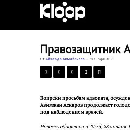
KLOOP.KG
—
Правозащитник А
Новости
От
Айзаада Акылбекова
-
28 января 2017
Кыргызстана
Вопреки просьбам адвоката, осужд
Азимжан Аскаров продолжает голодов
под наблюдением врачей.
Новость обновлена в 20:35, 28 января