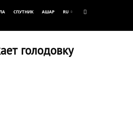
ЛА
СПУТНИК
АШАР
RU
ает голодовку