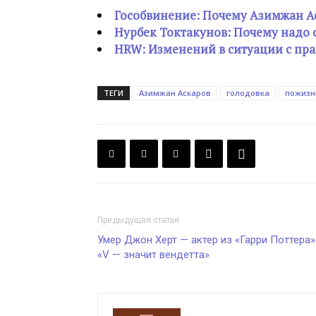
Гособвинение: Почему Азимжан А
Нурбек Токтакунов: Почему надо
HRW: Изменений в ситуации с пра
ТЕГИ
Азимжан Аскаров
голодовка
пожизн
Предыдущая статья
Умер Джон Херт — актер из «Гарри Поттера»
«V — значит вендетта»