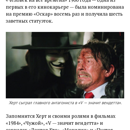
первых в его кинокарьере — была номинирована
на премию «Оскар» восемь раз и получила шесть
заветных статуэток.
Херт сыграл главного антагониста в «V — значит вендетта».
Запомнится Херт и своими ролями в фильмах
«1984», «Чужой», «V — значит вендетта» и
сериалах «Доктор Кто», «Мерилин» и «Пустая