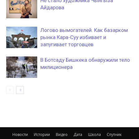
Не стало художника Чынгыза
Айдарова
Логово вымогателей. Как базарком
рынка Кара-Суу избивает и
запугивает торговцев
В Ботсаду Бишкека обнаружили тело
милиционера
Новости
Истории
Видео
Дата
Школа
Спутник