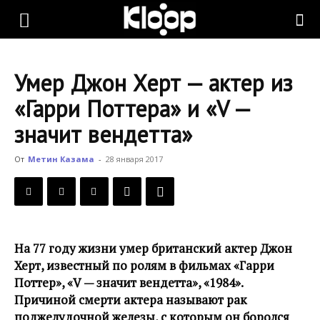
KLOOP.KG
Умер Джон Херт — актер из
—
«Гарри Поттера» и «V —
значит вендетта»
Новости
От
Метин Казама
-
28 января 2017
Кыргызстана
На 77 году жизни умер британский актер Джон
Херт, известный по ролям в фильмах «Гарри
Поттер», «V — значит вендетта», «1984».
Причиной смерти актера называют рак
поджелудочной железы, с которым он боролся