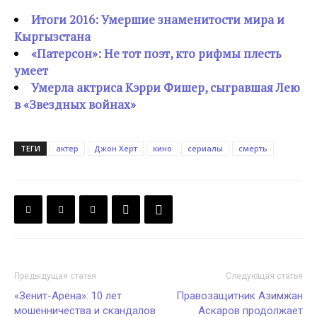
Итоги 2016: Умершие знаменитости мира и
Кыргызстана
«Патерсон»: Не тот поэт, кто рифмы плесть
умеет
Умерла актриса Кэрри Фишер, сыгравшая Лею
в «Звездных войнах»
ТЕГИ
актер
Джон Херт
кино
сериалы
смерть
Предыдущая статья
Следующая статья
«Зенит-Арена»: 10 лет
Правозащитник Азимжан
мошенничества и скандалов
Аскаров продолжает