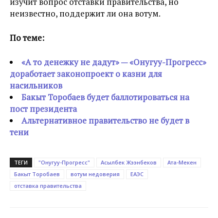
изучит вопрос отставки правительства, но
неизвестно, поддержит ли она вотум.
По теме:
«А то денежку не дадут» — «Онугуу-Прогресс»
доработает законопроект о казни для
насильников
Бакыт Торобаев будет баллотироваться на
пост президента
Альтернативное правительство не будет в
тени
ТЕГИ
"Онугуу-Прогресс"
Асылбек Жээнбеков
Ата-Мекен
Бакыт Торобаев
вотум недоверия
ЕАЭС
отставка правительства