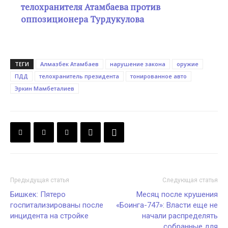
телохранителя Атамбаева против
оппозиционера Турдукулова
ТЕГИ
Алмазбек Атамбаев
нарушение закона
оружие
ПДД
телохранитель президента
тонированное авто
Эркин Мамбеталиев
Предыдущая статья
Следующая статья
Бишкек: Пятеро
Месяц после крушения
госпитализированы после
«Боинга-747»: Власти еще не
инцидента на стройке
начали распределять
собранные для