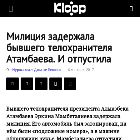
KLOOP.KG
Милиция задержала
—
бывшего телохранителя
Атамбаева. И отпустила
Новости
От
Нуржамал Джанибекова
-
16 февраля 2017
Кыргызстана
Бывшего телохранителя президента Алмазбека
Атамбаева Эркина Мамбеталиева задержала
милиция. Его автомобиль был затонирован, на
нём были «подложные номера», а в машине
обнаружили ружье. Мамбеталиева отпустили