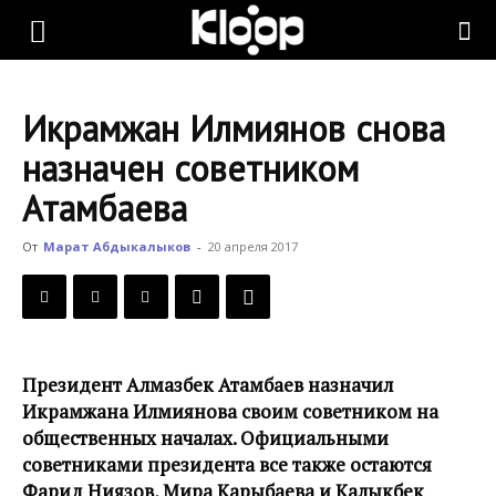
KLOOP.KG
Икрамжан Илмиянов снова
—
назначен советником
Атамбаева
Новости
От
Марат Абдыкалыков
-
20 апреля 2017
Кыргызстана
Президент Алмазбек Атамбаев назначил
Икрамжана Илмиянова своим советником на
общественных началах. Официальными
советниками президента все также остаются
Фарид Ниязов, Мира Карыбаева и Калыкбек