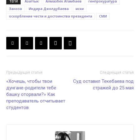
ТЕГИ
Азаттык
Алмазбек Атамбаев
генпрокуратура
Заноза
Индира Джолдубаева
иски
оскорбление чести и достоинства президента
СМИ
Предыдущая статья
Следующая статья
«Хочешь, чтобы твои
Суд оставил Текебаева под
дунгане-родители тебе
стражей до 25 мая
башку оторвали?» Как
преподаватель отчитывает
студентов