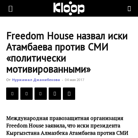
KLOOP.KG
Freedom House назвал иски
—
Атамбаева против СМИ
«политически
Новости
мотивированными»
От
Нуржамал Джанибекова
-
04 мая 2017
Кыргызстана
Международная правозащитная организация
Freedom House заявила, что иски президента
Кыргызстана Алмазбека Атамбаева против СМИ