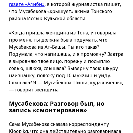
газете «Алиби»
, в которой журналистка пишет,
что Мусабекова «крышует» акима Тонского
района Иссык-Кульcкой области.
«Когда пришла женщина из Тона, и говорила
про меня, ты должна была подумать, что
Мусабекова из Ат-Башы. Ты кто такая?
Подумала, что напишешь, и я промолчу? Завтра
я выровняю твое лицо, порежу и посыплю
солью, шлюха, слышала? Выверну твою шкуру
наизнанку, положу под 10 мужчин и уйду.
Слышала? Я — Мусабекова. Пиши, куда хочешь»,
— говорит женщина.
Мусабекова: Разговор был, но
запись «смонтирована»
Сама Мусабекова сказала корреспонденту
Kloop.kg, что она действительно разговаривала