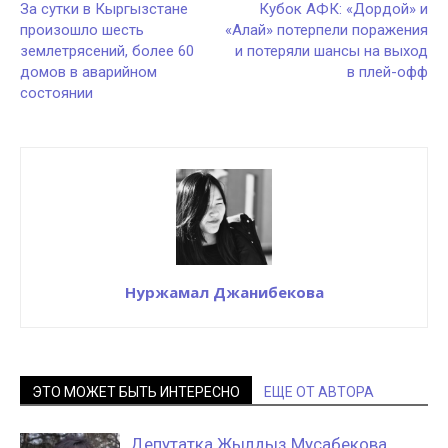
За сутки в Кыргызстане
Кубок АФК: «Дордой» и
произошло шесть
«Алай» потерпели поражения
землетрясений, более 60
и потеряли шансы на выход
домов в аварийном
в плей-офф
состоянии
Нуржамал Джанибекова
ЭТО МОЖЕТ БЫТЬ ИНТЕРЕСНО
ЕЩЕ ОТ АВТОРА
Депутатка Жылдыз Мусабекова