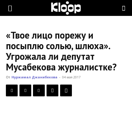
KLOOP.KG
«Твое лицо порежу и
—
посыплю солью, шлюха».
Угрожала ли депутат
Новости
Мусабекова журналистке?
От
Нуржамал Джанибекова
-
04 мая 2017
Кыргызстана