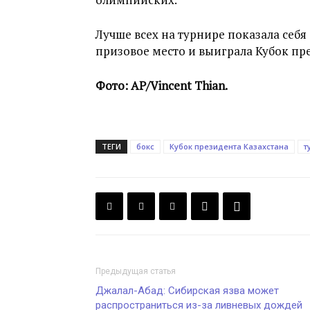
Лучше всех на турнире показала себя 
призовое место и выиграла Кубок пр
Фото: AP/Vincent Thian.
ТЕГИ
бокс
Кубок президента Казахстана
т
Предыдущая статья
Джалал-Абад: Сибирская язва может
распространиться из-за ливневых дождей