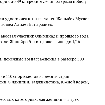
гории до 49 кг среди мужчин одержал победу
али удостоился кыргызстанец Жаныбек Мусаев.
же вошел Адилет Батыралиев.
у завоевал участник Олимпиады прошлого года
ио-де-Жанейро Эркин дошел лишь до 1/16
и денежные вознаграждения в размере 500
ие 110 спортсменов из десяти стран:
ссии, Филиппин, Таджикистана, Южной Кореи,
есовых категориях, для женщин — в трех