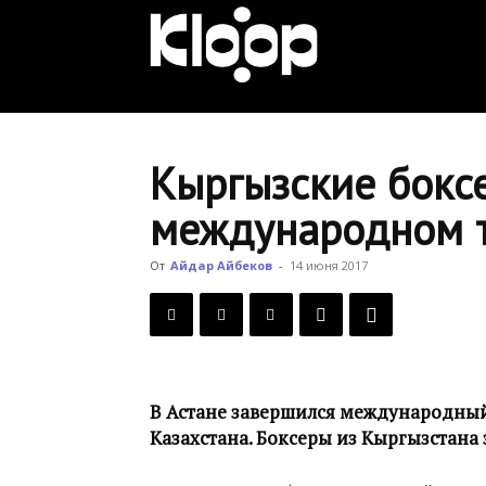
KLOOP.KG
—
Кыргызские бокс
международном т
Новости
От
Айдар Айбеков
-
14 июня 2017
Кыргызстана
В Астане завершился международный
Казахстана. Боксеры из Кыргызстана