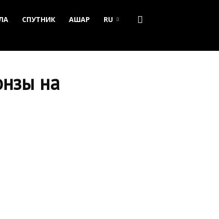
ЛА
СПУТНИК
АШАР
RU
онзы на