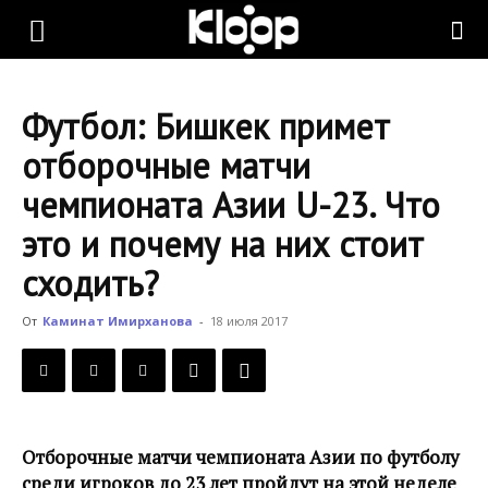
KLOOP.KG
Футбол: Бишкек примет
—
отборочные матчи
чемпионата Азии U-23. Что
Новости
это и почему на них стоит
сходить?
Кыргызстана
От
Каминат Имирханова
-
18 июля 2017
Отборочные матчи чемпионата Азии по футболу
среди игроков до 23 лет пройдут на этой неделе