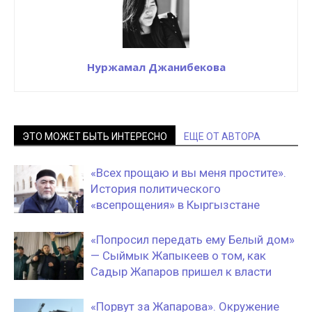
Нуржамал Джанибекова
ЭТО МОЖЕТ БЫТЬ ИНТЕРЕСНО
ЕЩЕ ОТ АВТОРА
«Всех прощаю и вы меня простите».
История политического
«всепрощения» в Кыргызстане
«Попросил передать ему Белый дом»
— Сыймык Жапыкеев о том, как
Садыр Жапаров пришел к власти
«Порвут за Жапарова». Окружение