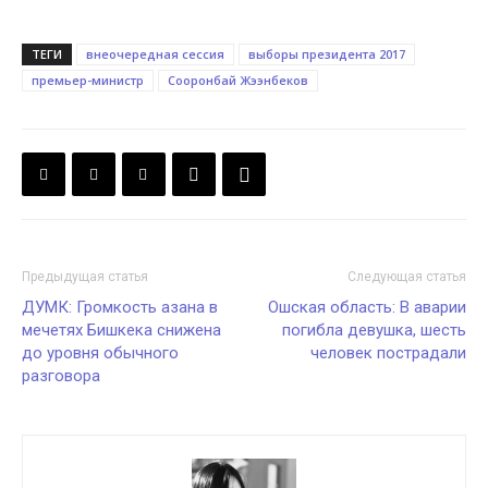
ТЕГИ
внеочередная сессия
выборы президента 2017
премьер-министр
Сооронбай Жээнбеков
Предыдущая статья
Следующая статья
ДУМК: Громкость азана в
Ошская область: В аварии
мечетях Бишкека снижена
погибла девушка, шесть
до уровня обычного
человек пострадали
разговора