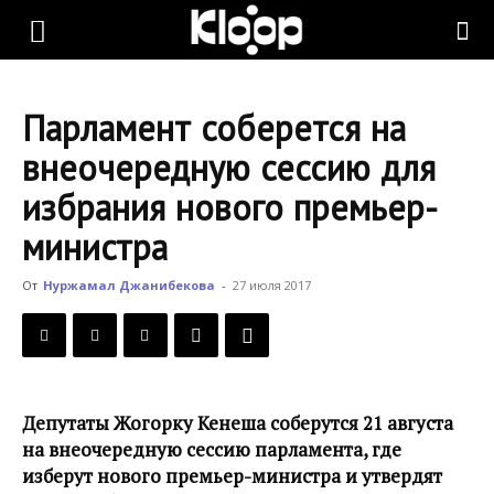
KLOOP.KG
Парламент соберется на
—
внеочередную сессию для
избрания нового премьер-
Новости
министра
От
Нуржамал Джанибекова
-
27 июля 2017
Кыргызстана
Депутаты Жогорку Кенеша соберутся 21 августа
на внеочередную сессию парламента, где
изберут нового премьер-министра и утвердят